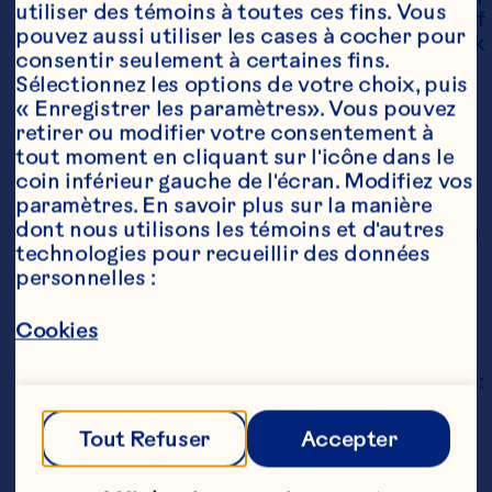
utiliser des témoins à toutes ces fins. Vous 
Joukar F, Mansour-Ghanaei F. The effects of 
pouvez aussi utiliser les cases à cocher pour 
cranberry on cardiovascular metabolic risk 
consentir seulement à certaines fins. 
factors: A systematic review and meta-
Sélectionnez les options de votre choix, puis 
analysis. Clinical Nutrition 2020;39(3):774-
« Enregistrer les paramètres». Vous pouvez 
788. doi: 10.1016/j.clnu.2019.04.003. 
retirer ou modifier votre consentement à 
Raman G, Avendano EE, Chen S, Wang J, 
tout moment en cliquant sur l'icône dans le 
Matson J, Gayer B, Novotny JA, Cassidy A. 
coin inférieur gauche de l'écran. Modifiez vos 
Dietary intakes of flavan-3-ols and 
paramètres. En savoir plus sur la manière 
cardiometabolic health: systematic review 
dont nous utilisons les témoins et d'autres 
and meta-analysis of randomized trials and 
technologies pour recueillir des données 
prospective cohort studies. The American 
personnelles :
Journal of Clinical Nutrition 
2019;110(5):1067-78. doi: 
Cookies
10.1093/ajcn/nqz178.
Vinson JA, Su X, Zubik L, Bose P. Phenol 
Antioxidant Quantity and Quality in Foods: 
Fruits. Journal of Agricultural and Food 
Chemistry 2001;49(11):5315-21. doi: 
Tout Refuser
Accepter
10.1021/jf0009293.