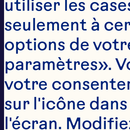
utiliser les cas
seulement à cert
options de votre
paramètres». Vo
NOUS REL
votre consentem
sur l'icône dans
l'écran. Modifie