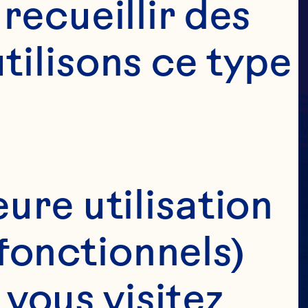
E
ecueillir des 
ilisons ce type 
ON
ure utilisation 
fonctionnels)
ous visitez 