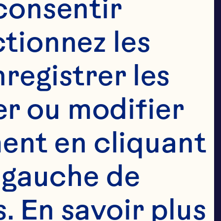
consentir 
tionnez les 
registrer les 
r ou modifier 
MES AUX 
nt en cliquant 
 gauche de 
 En savoir plus 