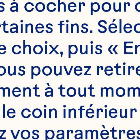
es à cocher pour 
aines fins. Sélec
 choix, puis « En
us pouvez retire
IONS LES FER
ent à tout mome
FAMILLES
 le coin inférieur
z vos paramètres.