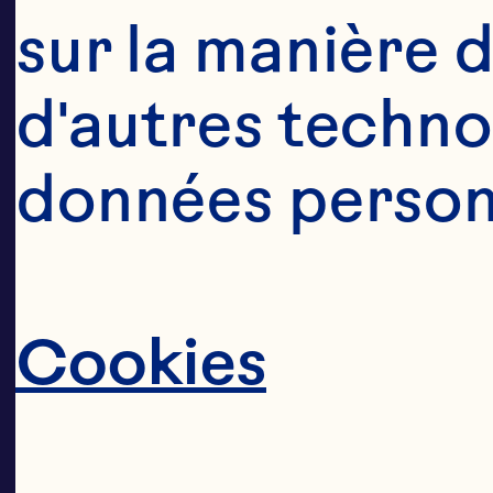
« En t
sur la manière d
d'autres technol
renom
données personn
coopé
Cookies
appa