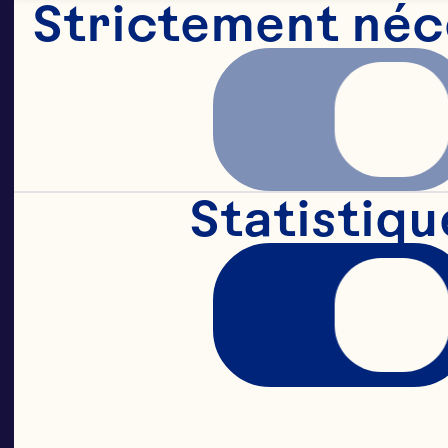
Strictement néc
durable
le mon
Statistiqu
les fe