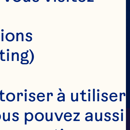
ions 
ting)
riser à utiliser 
ous pouvez aussi 