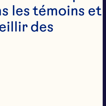
rque de
s les témoins et 
llir des 
ale et
ricole
à des