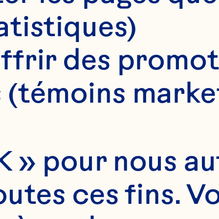
atistiques)
ffrir des promot
 (témoins marke
Faire défiler vers le bas
 » pour nous auto
utes ces fins. V