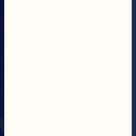
AUSSI, OUI.
La canneberge déborde d'éléments utiles 
et sains pour vous garder en forme. 
Riches en antioxydants. Donc, oui : la 
canneberge peut sembler petite, mais 
elle regorge de bienfaits.

En Savoir Plus