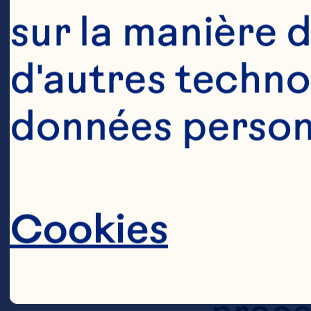
sur la manière d
d'autres technol
Ocean
données personn
are pe
bakery
Cookies
consum
cranbe