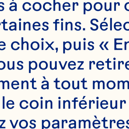
es à cocher pour 
aines fins. Sélec
TLESS
 choix, puis « En
us pouvez retire
NG
ent à tout mome
 le coin inférieur
z vos paramètres.