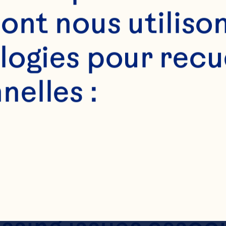
ont nous utilison
ogies pour recuei
 Spray® cranberry 
elles :
rfectly suited to a
 applications. Deli
er appeal and a he
rries avoid the typ