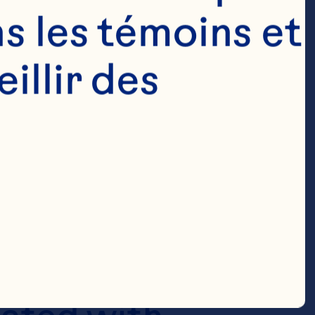
s les témoins et 
llir des 
ingredients 
 wide range of 
vering 
althy profile, 
ical 