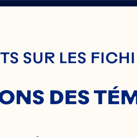
enu Principal
S SUR LES FICH
G
SONS DES TÉ