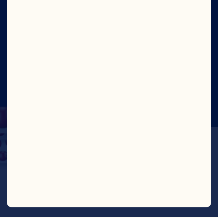
©2026 Ocean Spray
Conditions d'utilisation du
site
Protection de la vie privée
Rapport sur la lutte
contre le travail forcé et le travail des enfants –
Canada
Mettre à jour le consentement