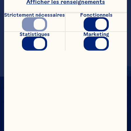
Afficher les renseignements
EMPLACEMENT
Wisconsin
Strictement nécessaires
Fonctionnels
GÉNÉRATION
4e
ÉTABLIE
1901
Statistiques
Marketing
ACRES CULTIVÉS
150