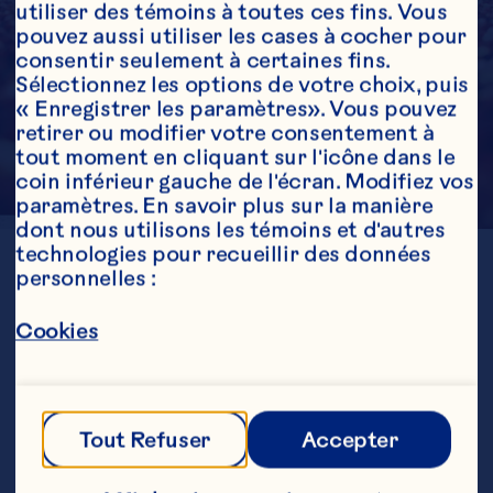
utiliser des témoins à toutes ces fins. Vous 
pouvez aussi utiliser les cases à cocher pour 
consentir seulement à certaines fins. 
Sélectionnez les options de votre choix, puis 
« Enregistrer les paramètres». Vous pouvez 
retirer ou modifier votre consentement à 
tout moment en cliquant sur l'icône dans le 
coin inférieur gauche de l'écran. Modifiez vos 
paramètres. En savoir plus sur la manière 
dont nous utilisons les témoins et d'autres 
technologies pour recueillir des données 
EMPLACEMENT
personnelles :
Wisconsin
GÉNÉRATION
5e
Cookies
ÉTABLIE
1918
ACRES CULTIVÉS
250
RÉSEAUX 
Tout Refuser
Accepter
SOCIAUX