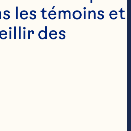
s les témoins et 
e plus chez 
llir des 
e nous 
storique qui 
l'avant. Du 
dernisation de 
ffaires, 