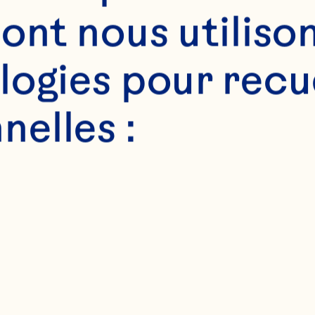
ont nous utilison
Ce qui m'enchante l
ogies pour recuei
ean Spray, c'est qu
elles :
mmes une marque hi
garde toujours vers 
int de vue de la mo
 technologie et des a