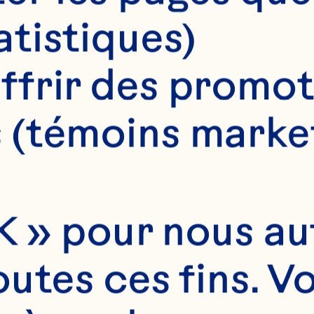
irecteur des 
atistiques)
'information
ffrir des promot
 (témoins marke
ut au long de ses 3
 » pour nous auto
rrière, Neil Hampshi
utes ces fins. V
ujours concentré su