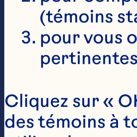
d
(témoins st
d
pour vous o
pertinentes
To
Cliquez sur « OK
ca
des témoins à to
to