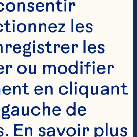
ment les 
consentir 
ériques et 
tionnez les 
r les données 
registrer les 
 capacité 
r ou modifier 
re plus que 
nt en cliquant 
mais bien à 
 gauche de 
 En savoir plus 