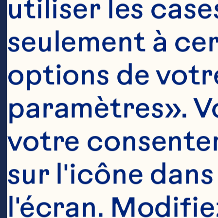
tr
utiliser les cas
bo
seulement à cert
le
options de votre
pe
paramètres». Vo
d’
votre consentem
si
sur l'icône dans
pr
l'écran. Modifie