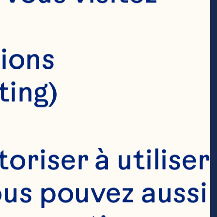
systèmes
ions 
ting)
0 années de 
riser à utiliser 
re s’est 
ous pouvez aussi 
r l’idée de 