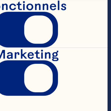
nctionnels
es données, 
matiques 
e stratégique, 
Marketing
logique, de la 
chnologiques 
es 
pray. Il 