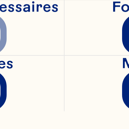
essaires
Fo
uipes de sécurité d
s opérations infor
ndiales, de la veill
es
 l'ingénierie techno
stion de projets te
 de la technologie d
plications d'Ocean S