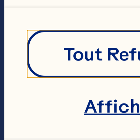
l'
es
ca
Tout Ref
100
Affic
En
d'i