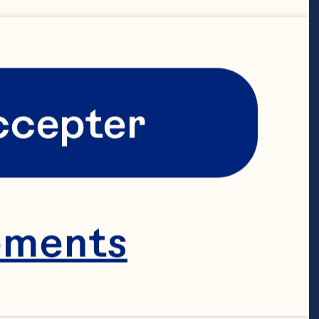
ente à nous 
 allons 
ay dans les 
ccepter
souligne Neil.

ements
 des systèmes 
ige les 