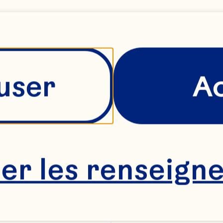
occasion qui se prés
t revigorante : nous
tapulter Ocean Spr
user
A
 années à venir! », 
her les renseign
 tant que directeur
nformation, Neil dir