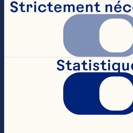
Strictement néc
éq
de
mo
Statistiqu
de
ge
et
ap