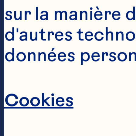
sur la manière d
« 
d'autres technol
Oc
données personn
so
re
Cookies
po
la