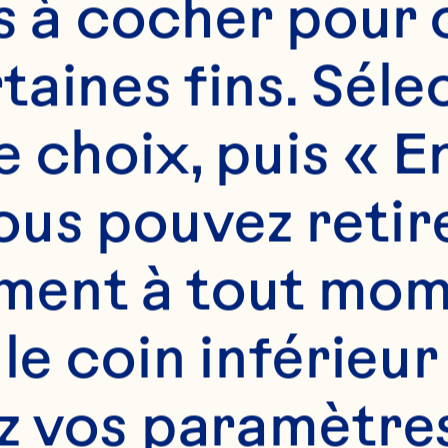
ansformation : com
es à cocher pour 
nnes capacités num
aines fins. Sélec
s processus axés su
 choix, puis « En
uvent remodeler la
us pouvez retire
une entreprise à fai
ent à tout mome
mplement rivaliser, 
 le coin inférieur
ospérer.

z vos paramètres.