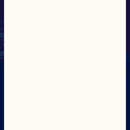
que pour ses
habitants. »
KATY GALLE, VICE-PRÉSIDENTE 
PRINCIPALE, RECHERCHE ET 
DÉVELOPPEMENT ET DURABILITÉ
À CRAN NOUS