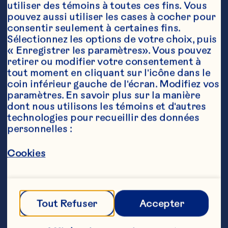
principale, recherche et 
utiliser des témoins à toutes ces fins. Vous 
développement et durabilité chez 
pouvez aussi utiliser les cases à cocher pour 
Ocean Spray. À ce poste, elle 
consentir seulement à certaines fins. 
conçoit des produits de pointe et 
Sélectionnez les options de votre choix, puis 
novateurs pour Ocean Spray. Elle 
« Enregistrer les paramètres». Vous pouvez 
dirige également nos initiatives 
retirer ou modifier votre consentement à 
stratégiques de développement 
tout moment en cliquant sur l'icône dans le 
durable, ainsi que nos relations 
coin inférieur gauche de l'écran. Modifiez vos 
avec les consommateurs. Madame 
paramètres. En savoir plus sur la manière 
Galle contribue également à 
dont nous utilisons les témoins et d'autres 
renforcer le rôle de pionnier 
d'Ocean Spray au sein du secteur 
technologies pour recueillir des données 
et à libérer la puissance de la 
personnelles :
recherche et du développement, 
ainsi qu’à assurer la sécurité et la 
Cookies
qualité des produits alimentaires. 

Elle est arrivée chez Ocean Spray 
de Dunkin' Brands, où elle a 
Tout Refuser
Accepter
récemment occupé le poste de 
vice-présidente de l'innovation 
gastronomique pour les équipes de 