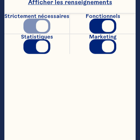
Afficher les renseignements
Dunkin' et de Baskin Robbins. Elle y 
a dirigé son équipe pour créer un 
Strictement nécessaires
Fonctionnels
portefeuille d'innovation de 
trois ans harmonisé avec les 
plateformes de croissance de 
Statistiques
Marketing
Dunkin.

Mme Galle a travaillé pendant vingt 
ans chez PepsiCo, où elle a acquis 
une vaste expérience en matière 
d'innovation et de 
commercialisation des boissons et 
a lancé de nombreux nouveaux 
produits à l'échelle mondiale. Elle a 
occupé des postes de 
développement de produits et de 
recherche appliquée chez 
Seagram's et Kraft Foods. Elle a 
également siégé au conseil des 
gouverneurs de la Flavor Extract 
Manufacturers Association.
