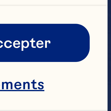
ccepter
ements
ment 