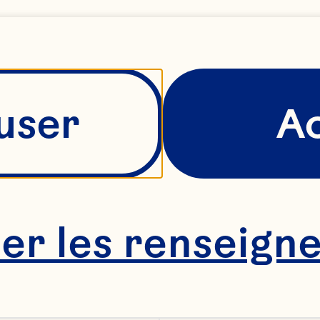
user
A
her les renseign
ant seule