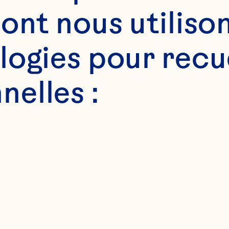
ont nous utilison
ogies pour recuei
elles :