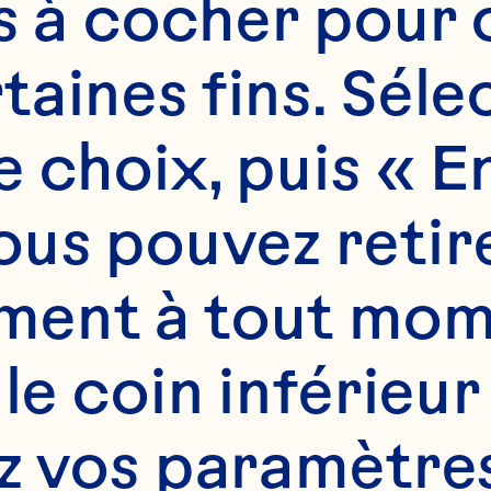
es à cocher pour 
aines fins. Sélec
 choix, puis « En
us pouvez retire
ent à tout mome
 le coin inférieur
z vos paramètres.