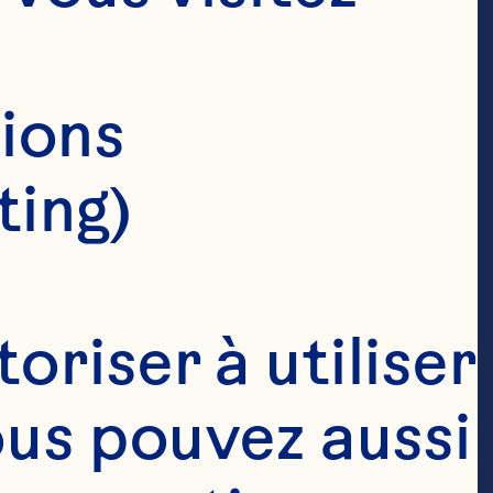
ions 
ting)
riser à utiliser 
ous pouvez aussi 