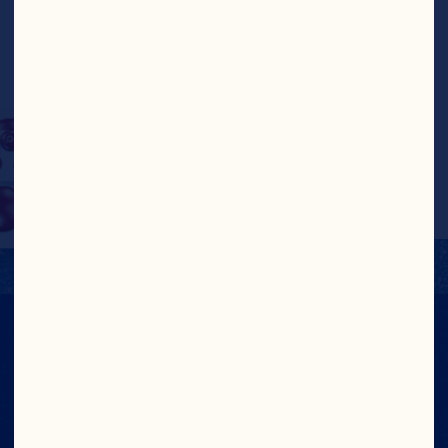
nouvelle boisson aux 
canneberges, c’est le 
paradis en bouteille tout 
en étant bon pour vous!
VALEUR NUTRITIVE
Voir L'étiquette Nutritionnelle