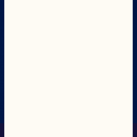
Sans arôme ni agent
de conservation
artificiels
100% vitamine C
100% des
bénéfices aux
producteurs