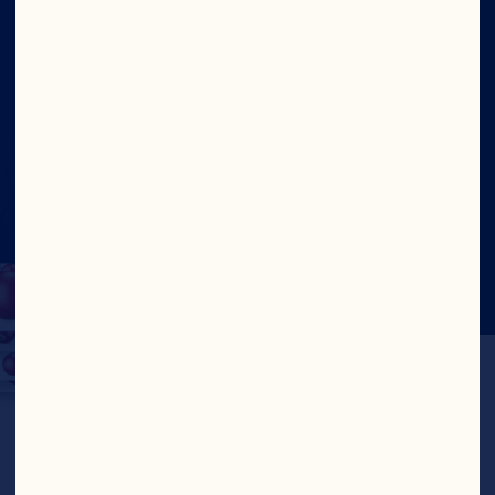
Site
Social
©2026 Ocean Spray
Conditions d'utilisation du
site
Protection de la vie privée
Rapport sur la lutte
contre le travail forcé et le travail des enfants –
Canada
Mettre à jour le consentement