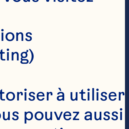
ions 
ting)
riser à utiliser 
ous pouvez aussi 