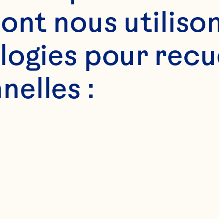
ont nous utilison
ogies pour recuei
elles :