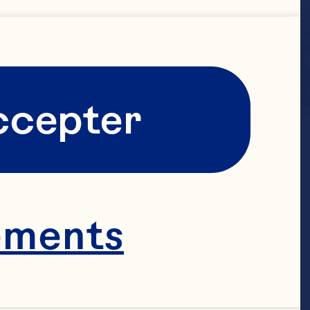
ccepter
rais et 
ements