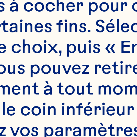
es à cocher pour 
aines fins. Sélec
 choix, puis « En
us pouvez retire
ent à tout mome
 le coin inférieur
z vos paramètres.