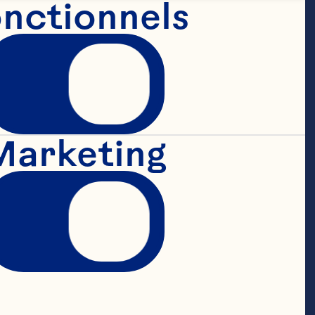
nctionnels
ement 
Marketing
ns 
de 