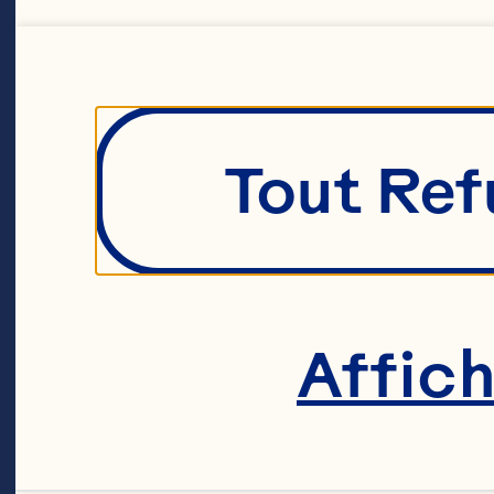
Tout Ref
Savourez
Affic
vivifian