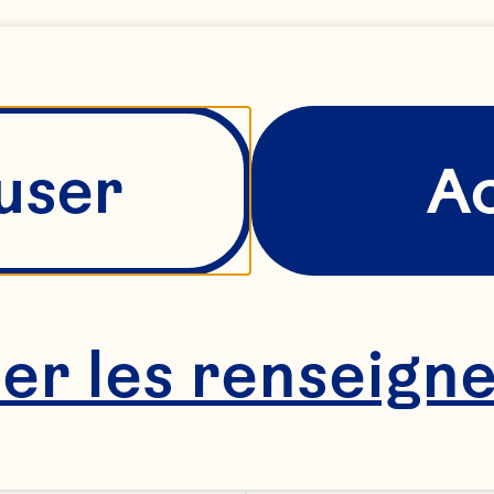
user
A
 le goût f
her les renseign
t du 