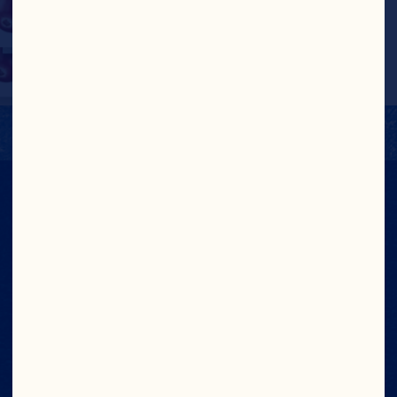
chaque portion de 
250 mL.
VALEUR NUTRITIVE
Voir L'étiquette Nutritionnelle
Sans arôme ni agent
de conservation