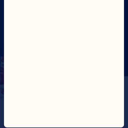
©2026 Ocean Spray
Conditions d'utilisation du
site
Protection de la vie privée
Rapport sur la lutte
contre le travail forcé et le travail des enfants –
Canada
Mettre à jour le consentement