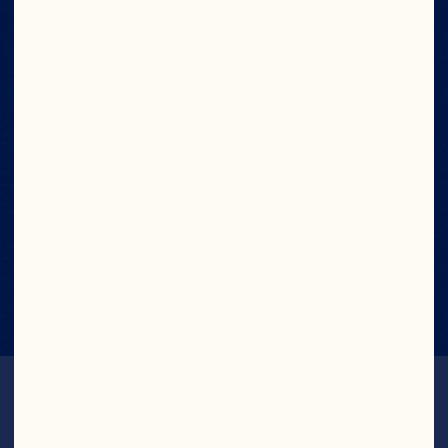
artificiels
100% vitamine C
100% des
bénéfices aux
producteurs
110 calories par
portion de 250 mL