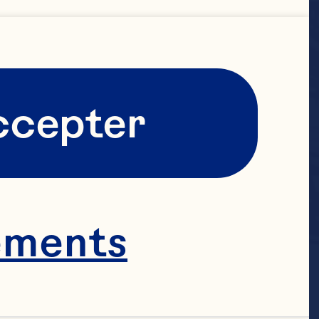
ccepter
ements
èrement 