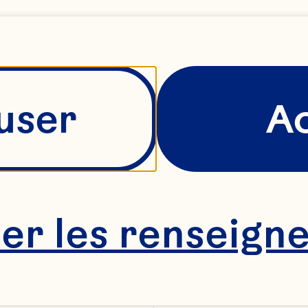
user
A
her les renseign
e goût lég