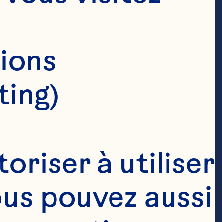
ions 
ting)
riser à utiliser 
ous pouvez aussi 