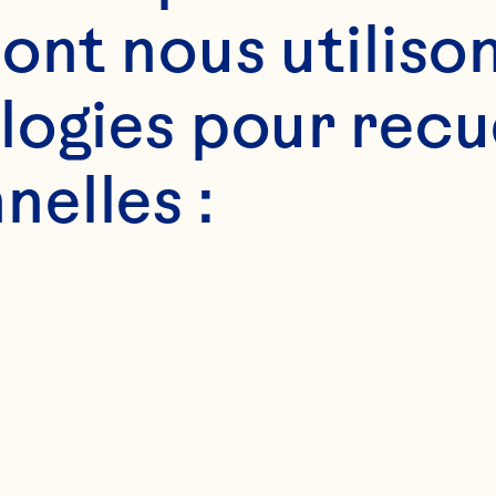
ont nous utilison
ogies pour recuei
elles :