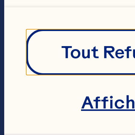
Tout Ref
Affic
Voilà l