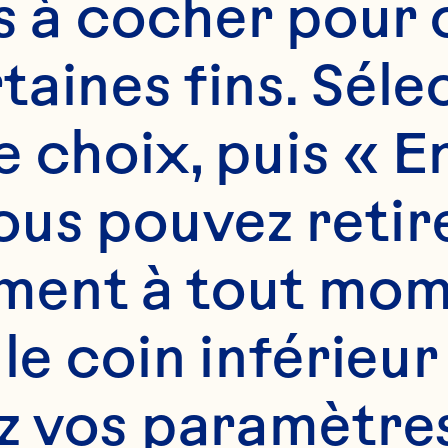
es à cocher pour 
aines fins. Sélec
 choix, puis « En
us pouvez retire
ent à tout mome
 le coin inférieur
z vos paramètres.