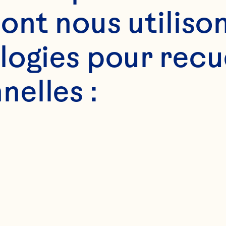
ont nous utilison
ogies pour recuei
elles :