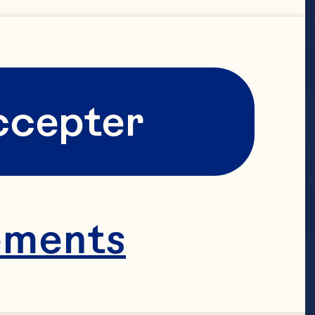
ccepter
ements