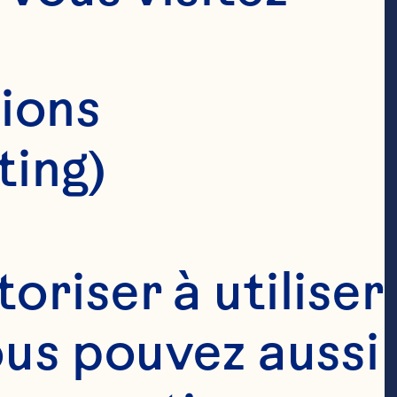
ions 
ting)
riser à utiliser 
ous pouvez aussi 