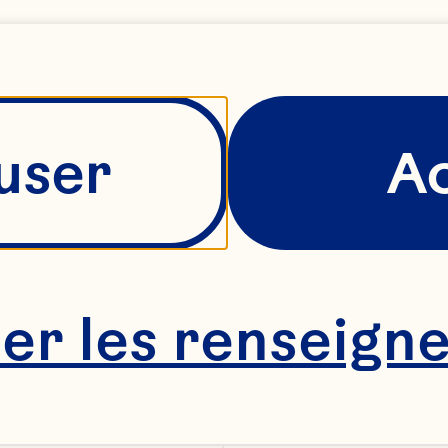
user
A
her les renseign
ocktail 