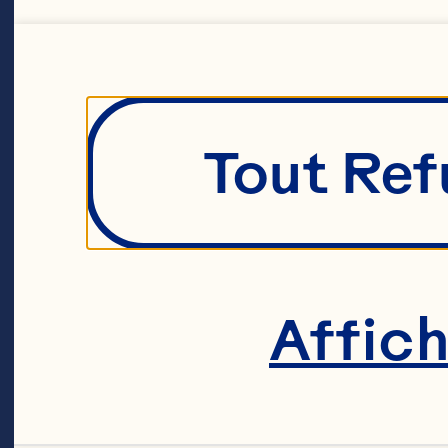
Tout Ref
Affic
Notre c