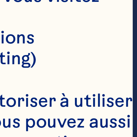
ions 
ting)
riser à utiliser 
ous pouvez aussi 