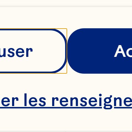
user
A
her les renseign
n mélange 