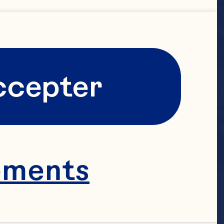
ccepter
ements
de jus 