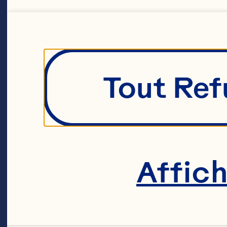
Tout Ref
Affic
C’est u