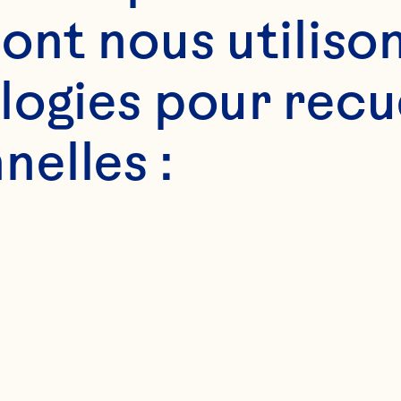
ont nous utilison
ogies pour recuei
elles :