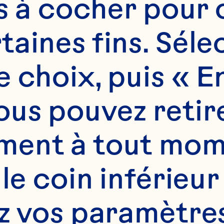
es à cocher pour 
aines fins. Sélec
 choix, puis « En
us pouvez retire
ent à tout mome
 le coin inférieur
z vos paramètres.