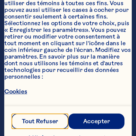
utiliser des témoins à toutes ces fins. Vous 
pouvez aussi utiliser les cases à cocher pour 
consentir seulement à certaines fins. 
Sélectionnez les options de votre choix, puis 
« Enregistrer les paramètres». Vous pouvez 
retirer ou modifier votre consentement à 
tout moment en cliquant sur l'icône dans le 
coin inférieur gauche de l'écran. Modifiez vos 
paramètres. En savoir plus sur la manière 
Ingrédients
dont nous utilisons les témoins et d'autres 
2 1/4 tasses (550 mL) farine tout usage

technologies pour recueillir des données 
personnelles :
1 tasse (250 mL) sucre

1 c. à  thé (5 mL) poudre à  pâte

Cookies
1 c. à  thé (5 mL) cannelle moulue

1/2 c. à  thé (2 mL) bicarbonate de soude

Tout Refuser
Accepter
1/2 c. à  thé (2 mL) muscade moulue
