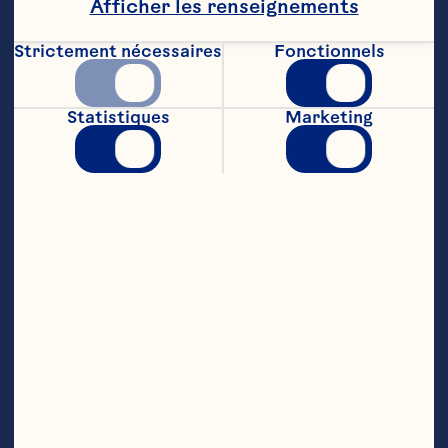
Afficher les renseignements
1/2 c. è thé (2 mL) poudre è pâte

Strictement nécessaires
Fonctionnels
1/4 c. è thé (1 mL) clou

1/2 tasse (125 mL) noix hachées

Statistiques
Marketing
1 sachet (142 g) canneberges sèches Craisins® 
Ocean Spray®
Étapes
Préchauffer le four è 375º F (170º C)

Mettre le beurre dans un bol moyen. 
Ajouter la MOITIé de la farine, la MOITIé 
du lait et tous les autres ingrédients è 
L'EXCEPTION des canneberges. è l'aide 
du batteur électrique, è vitesse 
moyenne/élevée, battre pour bien 
mélanger. Ajouter le reste de la farine et 