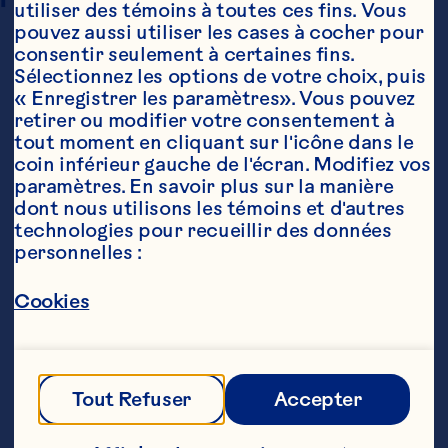
utiliser des témoins à toutes ces fins. Vous 
pouvez aussi utiliser les cases à cocher pour 
consentir seulement à certaines fins. 
Sélectionnez les options de votre choix, puis 
« Enregistrer les paramètres». Vous pouvez 
retirer ou modifier votre consentement à 
tout moment en cliquant sur l'icône dans le 
coin inférieur gauche de l'écran. Modifiez vos 
paramètres. En savoir plus sur la manière 
Ingrédients
dont nous utilisons les témoins et d'autres 
1/2 tasse (125 mL) beurre ramolli

technologies pour recueillir des données 
personnelles :
1 1/4 tasse (300 mL) farine, séparée

Cookies
1/4 tasse (50 mL) lait, séparé

1 tasse (250 mL) cassonade

1 œuf

Tout Refuser
Accepter
1 c. è thé (5 mL) cannelle
