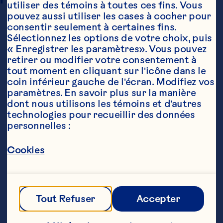
utiliser des témoins à toutes ces fins. Vous 
pouvez aussi utiliser les cases à cocher pour 
consentir seulement à certaines fins. 
Sélectionnez les options de votre choix, puis 
« Enregistrer les paramètres». Vous pouvez 
retirer ou modifier votre consentement à 
tout moment en cliquant sur l'icône dans le 
coin inférieur gauche de l'écran. Modifiez vos 
paramètres. En savoir plus sur la manière 
Ingrédients
dont nous utilisons les témoins et d'autres 
5 oz (150 mL) Cocktail au pamplemousse Ruby 
technologies pour recueillir des données 
Rouge Ocean Spray® RubyMC Tangerine

personnelles :
3 oz (90 mL) club soda

Cookies
1 c. à  thé (5 mL) jus de lime

sucre selon le goût
Étapes
Tout Refuser
Accepter