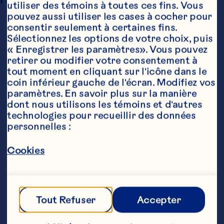
utiliser des témoins à toutes ces fins. Vous 
pouvez aussi utiliser les cases à cocher pour 
consentir seulement à certaines fins. 
Sélectionnez les options de votre choix, puis 
« Enregistrer les paramètres». Vous pouvez 
retirer ou modifier votre consentement à 
tout moment en cliquant sur l'icône dans le 
coin inférieur gauche de l'écran. Modifiez vos 
paramètres. En savoir plus sur la manière 
Ingrédients
dont nous utilisons les témoins et d'autres 
1 muele (500 g) fromage brie

technologies pour recueillir des données 
personnelles :
1/2 tasse (125 mL) Sauce aux canneberges 
fruits entiers Ocean Spray®

Cookies
1/2 tasse (125 mL) confiture aux abricots

amandes émincées
Étapes
Tout Refuser
Accepter