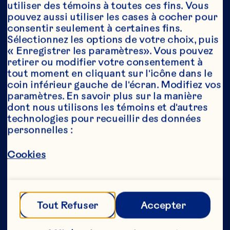
utiliser des témoins à toutes ces fins. Vous 
pouvez aussi utiliser les cases à cocher pour 
consentir seulement à certaines fins. 
Année*
Sélectionnez les options de votre choix, puis 
« Enregistrer les paramètres». Vous pouvez 
retirer ou modifier votre consentement à 
tout moment en cliquant sur l'icône dans le 
coin inférieur gauche de l'écran. Modifiez vos 
Cette partie de notre site Web est réservée 
paramètres. En savoir plus sur la manière 
aux consommateurs ayant l’âge légal de 
dont nous utilisons les témoins et d'autres 
consommer de l’alcool au Canada. Nous 
technologies pour recueillir des données 
n’autorisons aucune personne n’ayant pas 
personnelles :
l’âge légal de consommer de l’alcool au 
Canada à accéder à cette partie de notre 
site Web. 
Cookies
[Politique de confidentialité] 
Tout Refuser
Accepter
Envoyer