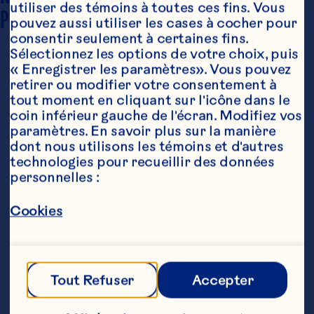
6 portions
utiliser des témoins à toutes ces fins. Vous 
PORTIONS
pouvez aussi utiliser les cases à cocher pour 
consentir seulement à certaines fins. 
Sélectionnez les options de votre choix, puis 
« Enregistrer les paramètres». Vous pouvez 
retirer ou modifier votre consentement à 
tout moment en cliquant sur l'icône dans le 
coin inférieur gauche de l'écran. Modifiez vos 
paramètres. En savoir plus sur la manière 
dont nous utilisons les témoins et d'autres 
technologies pour recueillir des données 
Ingrédients
personnelles :
1 boîte (348 ml) de sauce aux canneberges en 
gelée Ocean Spray® 

Cookies
1 bouteille (455 ml) de sauce chili Heinz® 

¾ tasse (175 ml) de crème sure 

Tout Refuser
Accepter