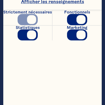
Afficher les renseignements
4 tasses (950 ml) de poulet rà´ti effiloché 

Strictement nécessaires
Fonctionnels
2 tasses (500 ml) de mélange de fromage 
mexicain râpé 

Statistiques
Marketing
½ tasse (125 ml) de coriandre fraîche ciselée 

2 boîtes (128 g) de chilis verts 

2 cuillères (30 ml) de piments Serrano hachés 
finement 

12 tortillas de 8 po (20 cm) 

des brins de coriandre (facultatif)
Étapes