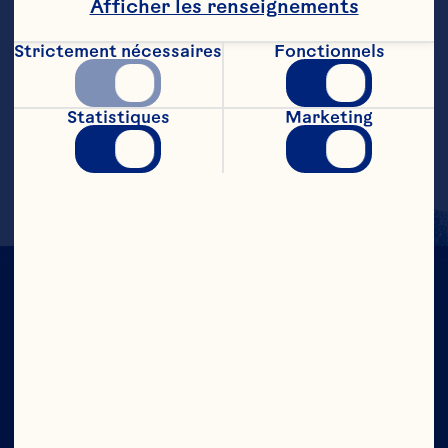
Afficher les renseignements
vodka, le cocktail aux canneberges roses 
Ocean Spray®, la limonade et le jus de 
Strictement nécessaires
Fonctionnels
melon d'eau. Garnir de cubes de melon 
d'eau et d'une feuille de menthe

Statistiques
Marketing
Facultatif : Agiter plutôt que remuer.
À CRAN NOUS