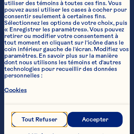
utiliser des témoins à toutes ces fins. Vous 
pouvez aussi utiliser les cases à cocher pour 
consentir seulement à certaines fins. 
Sélectionnez les options de votre choix, puis 
« Enregistrer les paramètres». Vous pouvez 
retirer ou modifier votre consentement à 
tout moment en cliquant sur l'icône dans le 
coin inférieur gauche de l'écran. Modifiez vos 
paramètres. En savoir plus sur la manière 
Ingrédients
dont nous utilisons les témoins et d'autres 
2 tasses (500 ml) de mélange de jus à  100 % 
technologies pour recueillir des données 
canneberges et grenade Ocean Spray®

personnelles :
1 tasse (250ml) de framboises non sucrées 
congelées

Cookies
1 tasse (250 ml) de sorbet aux fraises
Étapes
Tout Refuser
Accepter
Remplir un verre de glace. Ajouter la 