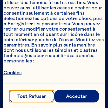
utiliser des témoins à toutes ces fins. Vous 
pouvez aussi utiliser les cases à cocher pour 
consentir seulement à certaines fins. 
Année*
Sélectionnez les options de votre choix, puis 
« Enregistrer les paramètres». Vous pouvez 
retirer ou modifier votre consentement à 
tout moment en cliquant sur l'icône dans le 
coin inférieur gauche de l'écran. Modifiez vos 
Cette partie de notre site Web est réservée 
paramètres. En savoir plus sur la manière 
aux consommateurs ayant l’âge légal de 
dont nous utilisons les témoins et d'autres 
consommer de l’alcool au Canada. Nous 
technologies pour recueillir des données 
n’autorisons aucune personne n’ayant pas 
personnelles :
l’âge légal de consommer de l’alcool au 
Canada à accéder à cette partie de notre 
site Web. 
Cookies
[Politique de confidentialité] 
Tout Refuser
Accepter
Envoyer