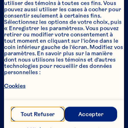
utiliser des témoins à toutes ces fins. Vous 
pouvez aussi utiliser les cases à cocher pour 
consentir seulement à certaines fins. 
Année*
Sélectionnez les options de votre choix, puis 
« Enregistrer les paramètres». Vous pouvez 
retirer ou modifier votre consentement à 
tout moment en cliquant sur l'icône dans le 
coin inférieur gauche de l'écran. Modifiez vos 
Cette partie de notre site Web est réservée 
paramètres. En savoir plus sur la manière 
aux consommateurs ayant l’âge légal de 
dont nous utilisons les témoins et d'autres 
consommer de l’alcool au Canada. Nous 
technologies pour recueillir des données 
n’autorisons aucune personne n’ayant pas 
personnelles :
l’âge légal de consommer de l’alcool au 
Canada à accéder à cette partie de notre 
site Web. 
Cookies
[Politique de confidentialité] 
Tout Refuser
Accepter
Envoyer