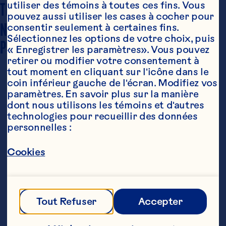
TEMPS DE CUISSON
utiliser des témoins à toutes ces fins. Vous 
6-7 heures
pouvez aussi utiliser les cases à cocher pour 
NOMBRE DE 
consentir seulement à certaines fins. 
6 portions
Sélectionnez les options de votre choix, puis 
PORTIONS
« Enregistrer les paramètres». Vous pouvez 
retirer ou modifier votre consentement à 
tout moment en cliquant sur l'icône dans le 
coin inférieur gauche de l'écran. Modifiez vos 
paramètres. En savoir plus sur la manière 
dont nous utilisons les témoins et d'autres 
technologies pour recueillir des données 
personnelles :
Ingrédients
Cookies
1 tasse (250 mL) de cocktail aux canneberges 
hypocalorique Ocean Spray®

4 c. à  thé (20 mL) de racine de gingembre 
Tout Refuser
Accepter
fraîche hachée

1 poireau, partie blanche seulement, haché 