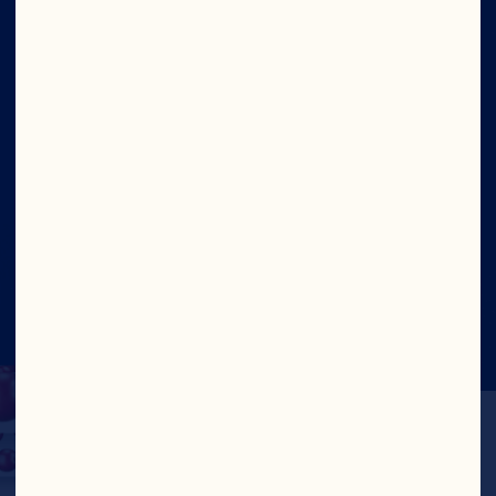
Équipe de direction
Site
Social
©2026 Ocean Spray
Conditions d'utilisation du
site
Protection de la vie privée
Rapport sur la lutte
contre le travail forcé et le travail des enfants –
Canada
Mettre à jour le consentement