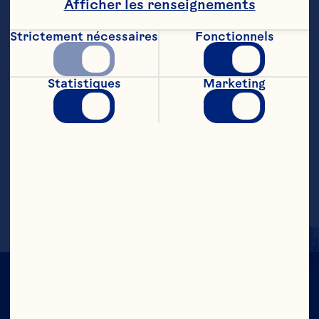
Afficher les renseignements
Repliez-le è une extrémité pour former 
un crochet

Strictement nécessaires
Fonctionnels
è l'autre extrémité, enfilez les 
canneberges et les billes métalliques en 
alternance ou selon le motif désiré

Statistiques
Marketing
Repliez le fil pour former un cercle 
attaché è la base du crochet

Nouez une boucle en ruban décoratif et 
suspendez la couronne au moyen du 
crochet.