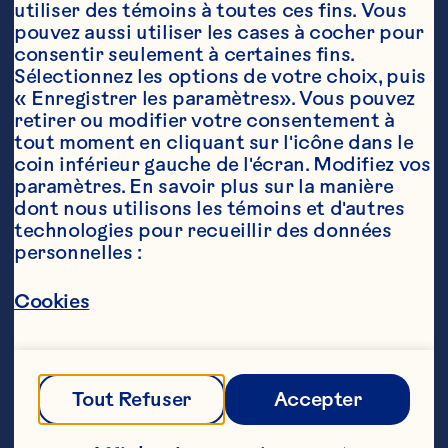
utiliser des témoins à toutes ces fins. Vous 
pouvez aussi utiliser les cases à cocher pour 
Ingrédients
consentir seulement à certaines fins. 
Fil métallique de calibre 24 (pour bijoutier ou 
Sélectionnez les options de votre choix, puis 
fleuriste)

« Enregistrer les paramètres». Vous pouvez 
retirer ou modifier votre consentement à 
1 sac de 340 g de canneberges fraîches Ocean 
tout moment en cliquant sur l'icône dans le 
Spray®

coin inférieur gauche de l'écran. Modifiez vos 
paramètres. En savoir plus sur la manière 
Billes de bricolage en métal argenté ou doré,

dont nous utilisons les témoins et d'autres 
technologies pour recueillir des données 
percées au centre

personnelles :
Ruban décoratif de 1„2 po (1.3 cm) de largeur

Cookies
Pinces et coupe-fils décoratifs
Étapes
Tout Refuser
Accepter
Coupez un bout de fil de 12 po (30,4 cm)
