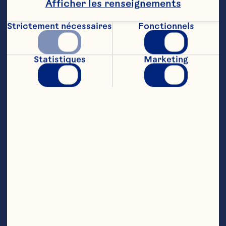
Afficher les renseignements
de cayenne

Strictement nécessaires
Fonctionnels
12 à  16 pains à  hamburger coupés en deux

2 cuillères à  thé d'ail haché
Statistiques
Marketing
Étapes
Glaçage :

 Combiner la sauce aux canneberges et 
le miel dans une petite casserole. Laisser 
cuire è feu moyen jusqu'è consistance 
uniforme en fouettant fréquemment. 
Mettre de côté. Donne environ 250 mL.

Dinde :.

S'assurer que la dinde est bien dégelée. 