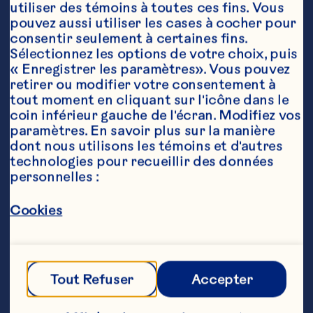
utiliser des témoins à toutes ces fins. Vous 
pouvez aussi utiliser les cases à cocher pour 
consentir seulement à certaines fins. 
Sélectionnez les options de votre choix, puis 
Ingrédients
« Enregistrer les paramètres». Vous pouvez 
1 cuillère à  table (15 ml) d'huile végétale

retirer ou modifier votre consentement à 
tout moment en cliquant sur l'icône dans le 
3 livres (1,6 kg) d'épaule de porc désossée

coin inférieur gauche de l'écran. Modifiez vos 
paramètres. En savoir plus sur la manière 
1 cuillère à  thé (5 ml) de sel

dont nous utilisons les témoins et d'autres 
½ cuillère à  thé ( 2 ml) poivre

technologies pour recueillir des données 
personnelles :
1 tasse (250 ml) d'oignon émincé

Cookies
1 boîte (348 ml) de sauce aux canneberges en 
gelée Ocean Spray®

1 bouteille (455 ml) de sauce chili Heinz®

Tout Refuser
Accepter
2 cuillères à  table (30 ml) de chipotles hachés 
dans une sauce adobo ou 1 cuillère à  thé de 
poivre
