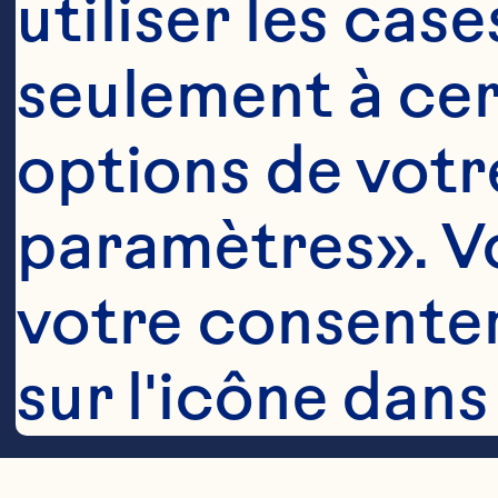
utiliser les cas
seulement à cert
Ingrédient
options de votre
1 paquet (340
Spray®Ocean S
paramètres». Vo
votre consentem
Feuilles de men
sur l'icône dans
l'écran. Modifie