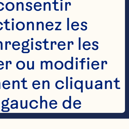
consentir 
tionnez les 
registrer les 
îches Ocean 
r ou modifier 
nt en cliquant 
atif)

 gauche de 
 En savoir plus 