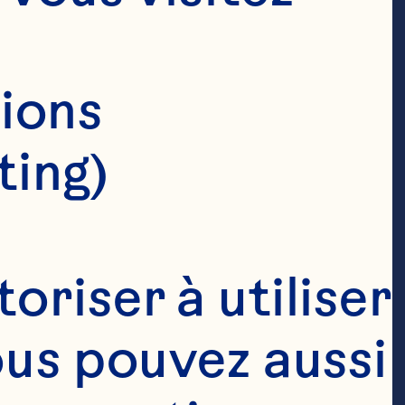
ions 
ting)
riser à utiliser 
ous pouvez aussi 