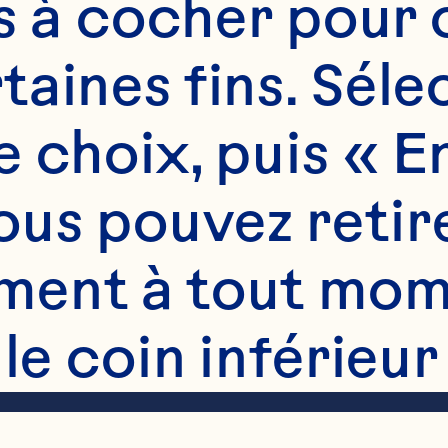
es à cocher pour 
aines fins. Sélec
s
 choix, puis « En
g) Canneberges fra
pray® 

us pouvez retire
ent à tout mome
the fraîche (facult
 le coin inférieur
z vos paramètres.