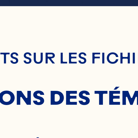
enu Principal
AÇONS
S SUR LES FICH
NNEBER
SONS DES TÉ