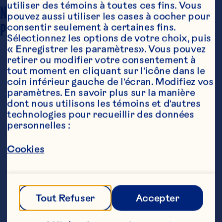
utiliser des témoins à toutes ces fins. Vous 
NOMBRE DE 
pouvez aussi utiliser les cases à cocher pour 
6 portions
PORTIONS
consentir seulement à certaines fins. 
Sélectionnez les options de votre choix, puis 
« Enregistrer les paramètres». Vous pouvez 
retirer ou modifier votre consentement à 
tout moment en cliquant sur l'icône dans le 
coin inférieur gauche de l'écran. Modifiez vos 
paramètres. En savoir plus sur la manière 
dont nous utilisons les témoins et d'autres 
technologies pour recueillir des données 
personnelles :
Ingrédients
1/4 tasse (60 mL) noix de Grenoble hachées

Cookies
1/4 tasse (60 mL) graines de citrouille vertes

2 c. à  soupe (30 mL) beurre

Tout Refuser
Accepter
2 oignons verts hachés
