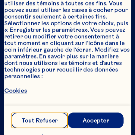
utiliser des témoins à toutes ces fins. Vous 
pouvez aussi utiliser les cases à cocher pour 
consentir seulement à certaines fins. 
Année*
Sélectionnez les options de votre choix, puis 
« Enregistrer les paramètres». Vous pouvez 
retirer ou modifier votre consentement à 
tout moment en cliquant sur l'icône dans le 
coin inférieur gauche de l'écran. Modifiez vos 
Cette partie de notre site Web est réservée 
paramètres. En savoir plus sur la manière 
aux consommateurs ayant l’âge légal de 
dont nous utilisons les témoins et d'autres 
consommer de l’alcool au Canada. Nous 
technologies pour recueillir des données 
n’autorisons aucune personne n’ayant pas 
personnelles :
l’âge légal de consommer de l’alcool au 
Canada à accéder à cette partie de notre 
site Web. 
Cookies
[Politique de confidentialité] 
Tout Refuser
Accepter
Envoyer