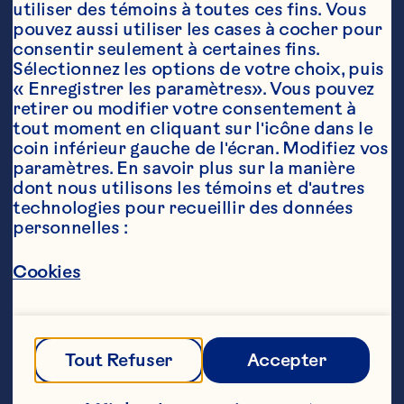
utiliser des témoins à toutes ces fins. Vous 
pouvez aussi utiliser les cases à cocher pour 
Ingrédients
consentir seulement à certaines fins. 
8 à  10 grosses pommes de pin

Sélectionnez les options de votre choix, puis 
« Enregistrer les paramètres». Vous pouvez 
1 bobine de ruban rouge de 8 verges découpée 
retirer ou modifier votre consentement à 
en 8 longueurs de 60 cm (24 po)

tout moment en cliquant sur l'icône dans le 
coin inférieur gauche de l'écran. Modifiez vos 
1 tasse de beurre d'arachide

paramètres. En savoir plus sur la manière 
dont nous utilisons les témoins et d'autres 
1 tasse de canneberges sèches Ocean Spray® 
technologies pour recueillir des données 
Original

personnelles :
1/2 tasse de graines pour les oiseaux
Étapes
Cookies
Attacher une longueur de ruban è 
l'extrémité de chaque pomme de pin

Tout Refuser
Accepter
Dans un bol allant au four micro-ondes, 