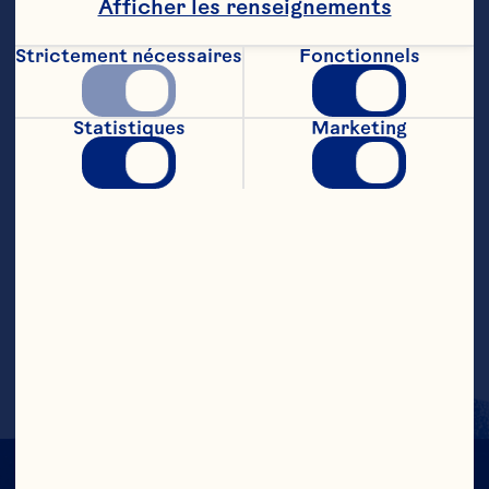
Afficher les renseignements
faire ramollir le beurre d'arachide au 
micro-ondes durant 20 è 30 secondes. La 
Strictement nécessaires
Fonctionnels
durée varie en fonction de la puissance 
de chaque four

Statistiques
Marketing
Enduire chaque pomme de pin de beurre 
d'arachide

Saupoudrer des canneberges sèches 
Craisins® et des graines pour les oiseaux

Suspendre par les rubans è des branches 
d'arbres. Observez les oiseaux se régaler 
de leur gâterie spéciale du temps des 
fêtes!