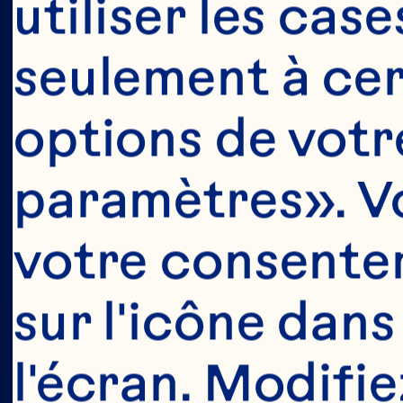
utiliser les cas
Cette partie d
seulement à cert
aux consomma
options de votre
consommer d
paramètres». Vo
n’autorisons 
votre consentem
l’âge légal 
sur l'icône dans
Canada à accé
l'écran. Modifie