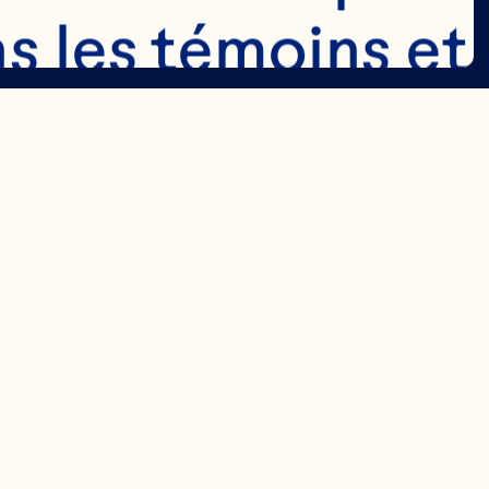
s les témoins et 
llir des 
ité] 