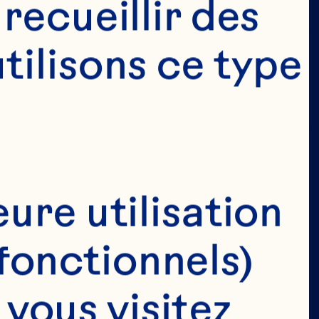
ecueillir des 
ilisons ce type 
EVONS 
PLUS DE 
DATE DE 
ure utilisation 
OUS.
fonctionnels)
ous visitez 