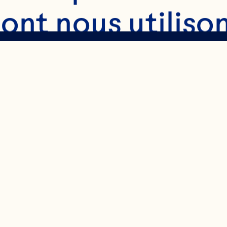
ont nous utilison
ogies pour recuei
que de confidential
elles :
Envoyer