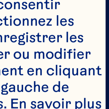
consentir 
t réservée 
tionnez les 
légal de 
registrer les 
da. Nous 
r ou modifier 
ayant pas 
nt en cliquant 
lcool au 
 gauche de 
 de notre 
 En savoir plus 