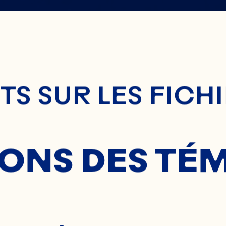
R ICI L
enu Principal
S SUR LES FICH
OCKTAIL
SONS DES TÉ