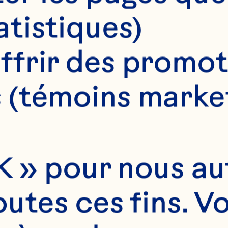
Jour*
atistiques)
ffrir des promot
Mois*
 (témoins marke
Année*
 » pour nous auto
utes ces fins. V