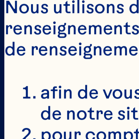
Nous utilisons d
renseignements 
MAIS D'
de renseigneme
VÉRIFIER 
19 ANS. I
afin de vous
NAISS
de notre si
pour compte