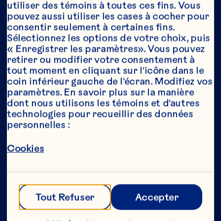
utiliser des témoins à toutes ces fins. Vous 
pouvez aussi utiliser les cases à cocher pour 
consentir seulement à certaines fins. 
Année*
Sélectionnez les options de votre choix, puis 
« Enregistrer les paramètres». Vous pouvez 
retirer ou modifier votre consentement à 
tout moment en cliquant sur l'icône dans le 
coin inférieur gauche de l'écran. Modifiez vos 
Cette partie de notre site Web est réservée 
paramètres. En savoir plus sur la manière 
aux consommateurs ayant l’âge légal de 
dont nous utilisons les témoins et d'autres 
consommer de l’alcool au Canada. Nous 
technologies pour recueillir des données 
n’autorisons aucune personne n’ayant pas 
personnelles :
l’âge légal de consommer de l’alcool au 
Canada à accéder à cette partie de notre 
site Web. 
Cookies
[Politique de confidentialité] 
Tout Refuser
Accepter
Envoyer