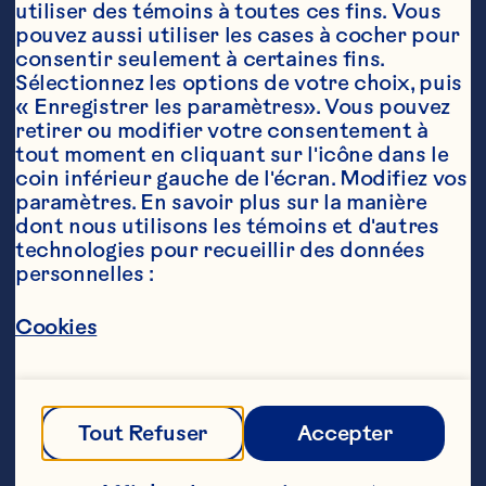
utiliser des témoins à toutes ces fins. Vous 
pouvez aussi utiliser les cases à cocher pour 
consentir seulement à certaines fins. 
Sélectionnez les options de votre choix, puis 
« Enregistrer les paramètres». Vous pouvez 
Ingrédients
retirer ou modifier votre consentement à 
tout moment en cliquant sur l'icône dans le 
Mousse

coin inférieur gauche de l'écran. Modifiez vos 
1/2 tasse (125 mL) brisures de chocolat mi-
paramètres. En savoir plus sur la manière 
sucré

dont nous utilisons les témoins et d'autres 
technologies pour recueillir des données 
2 tasses (500 mL) crème riche 

personnelles :
2 c. à  table (30 mL) sucre à  glacer

Cookies
Glaçage

Tout Refuser
Accepter
1 boîte (348 mL) sauce aux canneberges en 
gelée Ocean Spray®
