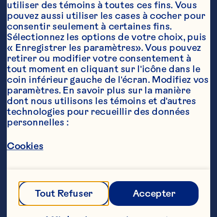
utiliser des témoins à toutes ces fins. Vous 
pouvez aussi utiliser les cases à cocher pour 
consentir seulement à certaines fins. 
Sélectionnez les options de votre choix, puis 
« Enregistrer les paramètres». Vous pouvez 
Ingrédients
retirer ou modifier votre consentement à 
tout moment en cliquant sur l'icône dans le 
Granola :

coin inférieur gauche de l'écran. Modifiez vos 
500 ml (2 tasses) gros flocons d'avoine

paramètres. En savoir plus sur la manière 
dont nous utilisons les témoins et d'autres 
250 ml (1 tasse) canneberges sèches sucrées 
technologies pour recueillir des données 
Craisins® Ocean Spray®

personnelles :
125 ml (½ tasse) farine de blé entier

Cookies
50 ml (¼ tasse) noix ou pistaches non salées 
hachées

50 ml (¼ tasse) sirop d'érable pur

Tout Refuser
Accepter
30 ml (2 c. à  soupe) germes de blé ou graines de 
lin (facultatif)
