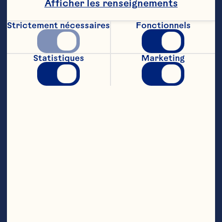
Afficher les renseignements
30 ml (2 c. à  soupe) huile végétale

Strictement nécessaires
Fonctionnels
Parfait :

1 boîte (348 mL) sauce aux canneberges fruits 
Statistiques
Marketing
entiers Ocean Spray®

45 ml (3 c. à  soupe) sirop d'érable pur

7 ml (1 ½ c. à  thé) zeste d'orange, de citron ou 
de lime finement râpé

750 ml (3 tasses) yogourt à  la vanille faible en 
gras
Étapes
Granola :

 Préchauffer le four è 180 °C (350 °F). 