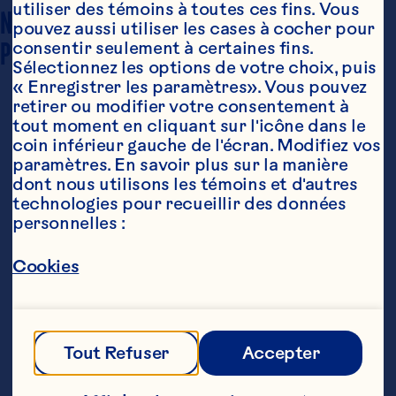
utiliser des témoins à toutes ces fins. Vous 
NOMBRE DE 
pouvez aussi utiliser les cases à cocher pour 
6 portions
PORTIONS
consentir seulement à certaines fins. 
Sélectionnez les options de votre choix, puis 
« Enregistrer les paramètres». Vous pouvez 
retirer ou modifier votre consentement à 
tout moment en cliquant sur l'icône dans le 
coin inférieur gauche de l'écran. Modifiez vos 
paramètres. En savoir plus sur la manière 
dont nous utilisons les témoins et d'autres 
technologies pour recueillir des données 
personnelles :
Ingrédients
1 boîte (348mL) de Sauce aux canneberges 
Cookies
fruits entiers Ocean Spray®

1 tasse (250mL) de lait

1 c. à  table (15mL) d'amaretto, si désiré 

Tout Refuser
Accepter
1 sachet (format de 4 portions) de mélange 