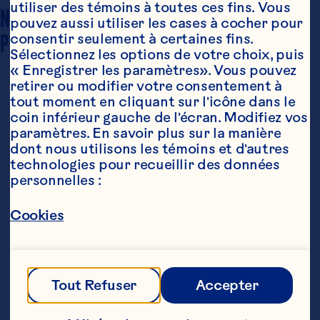
utiliser des témoins à toutes ces fins. Vous 
NOMBRE DE 
pouvez aussi utiliser les cases à cocher pour 
10 portions
PORTIONS
consentir seulement à certaines fins. 
Sélectionnez les options de votre choix, puis 
« Enregistrer les paramètres». Vous pouvez 
retirer ou modifier votre consentement à 
tout moment en cliquant sur l'icône dans le 
coin inférieur gauche de l'écran. Modifiez vos 
paramètres. En savoir plus sur la manière 
dont nous utilisons les témoins et d'autres 
technologies pour recueillir des données 
personnelles :
Ingrédients
1/2 tasse (125 mL) Sauce aux canneberges 
Cookies
gelée Ocean Spray®

2 c. à  soupe (30 mL) sauce piquante

1 c. à  soupe (15 mL) sauce chili

Tout Refuser
Accepter
1/2 c. à  thé (2 mL) sel
