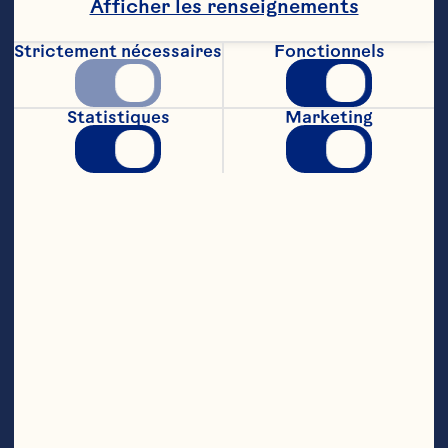
Afficher les renseignements
20 (environ 2 lb/1 kg) pilonnets de poulet
Étapes
Strictement nécessaires
Fonctionnels
Statistiques
Marketing
Combiner tous les ingrédients è 
l'exception des pilonnets dans un grand 
sac de plastique muni d'un fermoir; bien 
mélanger. Ajouter les pilonnets. Fermer le 
sac et le retourner dans tous les sens 
pour enrober les pilonnets. Mariner au 
réfrigérateur pendant 1 heure ou 
jusqu'au lendemain

Préchauffer le four è 400°F (200°C). 
Vider le sac contenant les pilonnets et la 
marinade dans un plat de 13 x 9 po (3,5 L) 
non graissé. Cuire pendant 40 minutes, 
ou jusque la chair ne soit plus rosée près 
des os; retourner les pilonnets de 2 è 3 