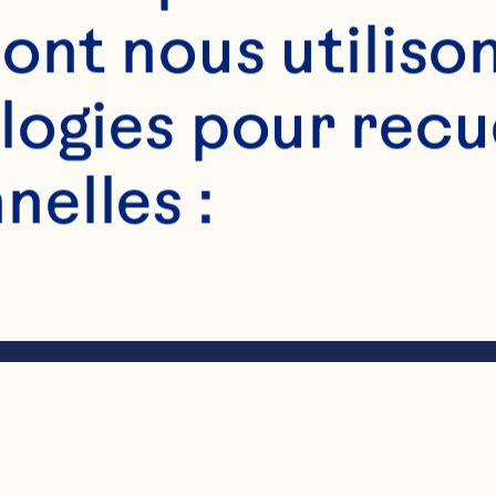
ont nous utilison
èches Craisins® 
ogies pour recuei
elles :
èches Craisins® 
us - Cerise