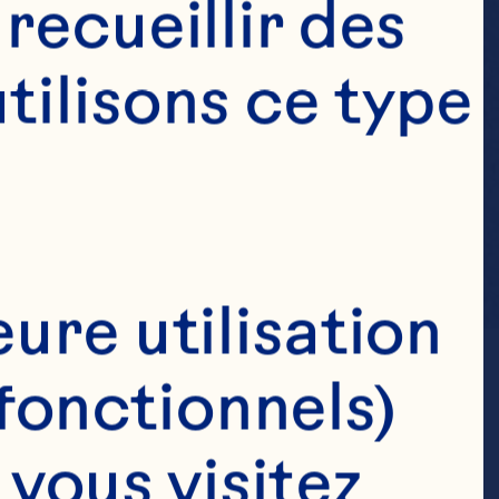
ecueillir des 
ilisons ce type 
ure utilisation 
fonctionnels)
congélation
ous visitez 