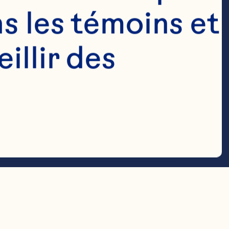
s les témoins et 
1/2
cup
llir des 
salted