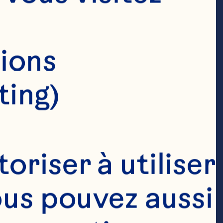
ions 
ting)
 6 oz (175 mL)
riser à utiliser 
ous pouvez aussi 