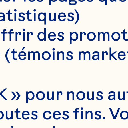
atistiques)
ffrir des promot
 (témoins marke
Donne environ 14 portions de
 » pour nous auto
utes ces fins. V