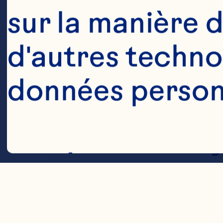
sur la manière d
Canneberges s
d'autres technol
- Originales
données personn
Canneberges s
– Infusées de j
Cookies