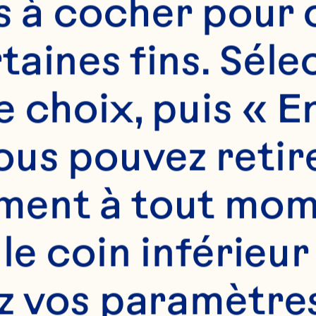
es à cocher pour 
aines fins. Sélec
 choix, puis « En
us pouvez retire
ent à tout mome
 le coin inférieur
s
z vos paramètres.