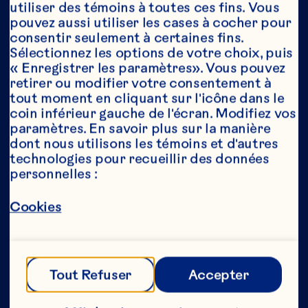
utiliser des témoins à toutes ces fins. Vous 
pouvez aussi utiliser les cases à cocher pour 
consentir seulement à certaines fins. 
Année*
Sélectionnez les options de votre choix, puis 
« Enregistrer les paramètres». Vous pouvez 
retirer ou modifier votre consentement à 
tout moment en cliquant sur l'icône dans le 
coin inférieur gauche de l'écran. Modifiez vos 
Cette partie de notre site Web est réservée 
paramètres. En savoir plus sur la manière 
aux consommateurs ayant l’âge légal de 
dont nous utilisons les témoins et d'autres 
consommer de l’alcool au Canada. Nous 
technologies pour recueillir des données 
n’autorisons aucune personne n’ayant pas 
personnelles :
l’âge légal de consommer de l’alcool au 
Canada à accéder à cette partie de notre 
site Web. 
Cookies
[Politique de confidentialité] 
Tout Refuser
Accepter
Envoyer