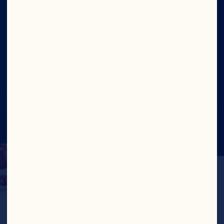
Site
Social
©2026 Ocean Spray
Conditions d'utilisation du
site
Protection de la vie privée
Rapport sur la lutte
contre le travail forcé et le travail des enfants –
Canada
Mettre à jour le consentement