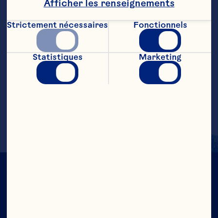
Afficher les renseignements
Étapes
Strictement nécessaires
Fonctionnels
Mélanger tous les ingredients dans un 
Statistiques
Marketing
grand bol à punch, à l’exception du 
sorbet. Mélanger doucement. Juste avant 
de servir, deposer à la surface des 
cuillérées de sorbet de façon à ce 
qu’elles flottent. Rendement:15 verres à 
punch de ¾ tasse (175 mL)