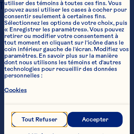
TEMPS DE CUISSON
utiliser des témoins à toutes ces fins. Vous 
n/a
pouvez aussi utiliser les cases à cocher pour 
consentir seulement à certaines fins. 
Sélectionnez les options de votre choix, puis 
« Enregistrer les paramètres». Vous pouvez 
retirer ou modifier votre consentement à 
tout moment en cliquant sur l'icône dans le 
coin inférieur gauche de l'écran. Modifiez vos 
paramètres. En savoir plus sur la manière 
dont nous utilisons les témoins et d'autres 
Ingrédients
technologies pour recueillir des données 
5 oz (150 mL) Cocktail aux canneberges 
personnelles :
blanches Ocean Spray®

Cookies
3 fraises équeutées et coupées en deux

1/2 tasse (125 mL) glace concassée

1/3 tasse (75 mL) yogourt congelé ou de crème 
Tout Refuser
Accepter
glacée à  la vanille

1 fraise pour décorer