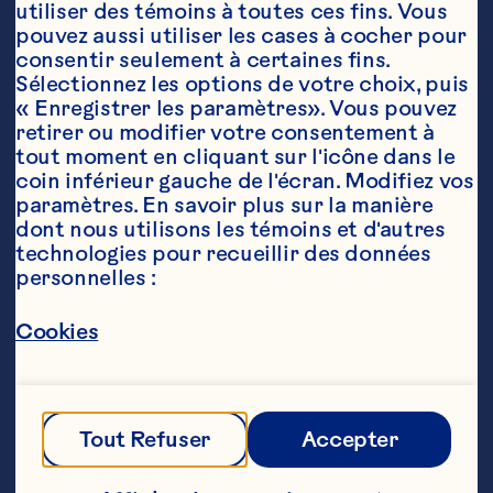
utiliser des témoins à toutes ces fins. Vous 
pouvez aussi utiliser les cases à cocher pour 
consentir seulement à certaines fins. 
Sélectionnez les options de votre choix, puis 
« Enregistrer les paramètres». Vous pouvez 
retirer ou modifier votre consentement à 
tout moment en cliquant sur l'icône dans le 
Ingrédients
coin inférieur gauche de l'écran. Modifiez vos 
Pâtes :

paramètres. En savoir plus sur la manière 
dont nous utilisons les témoins et d'autres 
2 litres d'eau

technologies pour recueillir des données 
personnelles :
1 feuille de laurier

Cookies
¾ c. à  thé (3 ml) de feuilles de basilic sèches 

1 tasse (250 ml) de pâtes orzo 

Tout Refuser
Accepter
Salade :
