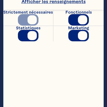
Afficher les renseignements
2 tasses (500 ml) de poitrines de poulet cuites 
et éffilochées

Strictement nécessaires
Fonctionnels
1 tasse (250 ml) de canneberges sèches 
Craisins® d'Ocean Spray® Cerise

Statistiques
Marketing
1 tasse (250 ml) de tomates cerises tranchées

½ tasse (125 m) d'oignon rouge tranché

½ tasse (125 ml) de persil frais coupé

¼ tasse (60 ml) de feuilles de basilic coupées 

2 c. à  soupe (30 ml) de câpres, égouttées

Vinaigrette :

⅓ tasse (80 ml) de boisson diète hypocalorique 
canneberge et cerise d'Ocean Spray®
