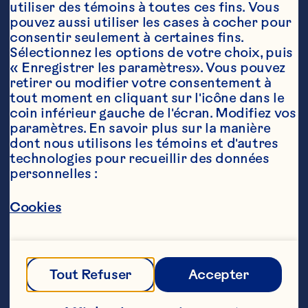
utiliser des témoins à toutes ces fins. Vous 
pouvez aussi utiliser les cases à cocher pour 
consentir seulement à certaines fins. 
Sélectionnez les options de votre choix, puis 
« Enregistrer les paramètres». Vous pouvez 
retirer ou modifier votre consentement à 
tout moment en cliquant sur l'icône dans le 
coin inférieur gauche de l'écran. Modifiez vos 
paramètres. En savoir plus sur la manière 
Ingrédients
dont nous utilisons les témoins et d'autres 
1 tasse (250 mL) de sauce aux canneberges 
technologies pour recueillir des données 
fruits entiers Ocean Spray®

personnelles :
½ tasse (125 mL) de cocktail Canneberges 
Cookies
Ocean Spray® 

¼ tasse (60 mL) de sauce de soja à  teneur 
réduite en sodium

Tout Refuser
Accepter