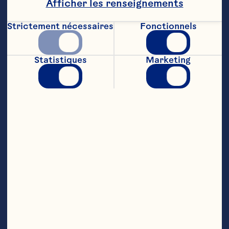
Afficher les renseignements
2 c. à  table (30 mL) de sucre

Strictement nécessaires
Fonctionnels
1 c. à  table (15 mL) de gingembre frais haché

Statistiques
Marketing
2 c. à  thé (10 mL) de sauce chili à  l'ail

2 gousses d'ail hachées fin

2 c. à  table (30 mL) de jus de lime

1 c. à  table (15 mL) de zeste de lime râpé

1 ½ tasse (375 mL) de poitrine de poulet cuite 
émiettée

1 tasse (250 mL) de canneberges sèches 