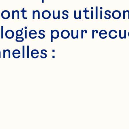
ont nous utilison
ogies pour recuei
pain de blé entier, 
elles :
mL) canneberges sèc