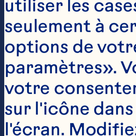
utiliser les cas
seulement à cert
options de votre
paramètres». Vo
votre consentem
Ingrédient
sur l'icône dans
1 tasse (250 m
l'écran. Modifie
Californie 
