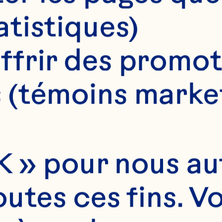
atistiques)
4 roulés
ffrir des promot
 (témoins marke
 » pour nous auto
utes ces fins. V