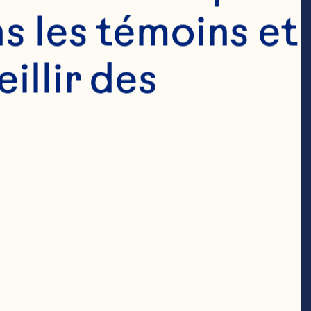
s les témoins et 
llir des 
déchiquetées 

hes Craisins® 
