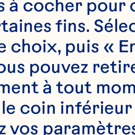
es à cocher pour 
aines fins. Sélec
 choix, puis « En
us pouvez retire
ent à tout mome
s
 le coin inférieur
L) moitiés de noix 
z vos paramètres.