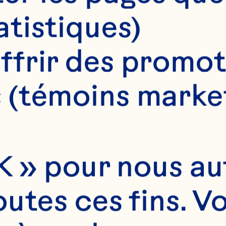
atistiques)
ISSON
ffrir des promot
n/a
 (témoins marke
4 portions
 » pour nous auto
utes ces fins. V