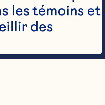
s les témoins et 
llir des 
s et coupées 
raîches ou 