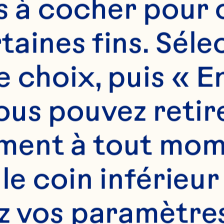
es à cocher pour 
aines fins. Sélec
 choix, puis « En
us pouvez retire
ent à tout mome
 le coin inférieur
z vos paramètres.