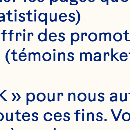
atistiques)
ffrir des promot
 (témoins marke
 » pour nous auto
utes ces fins. V
s