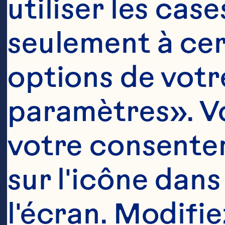
utiliser les cas
1 boîte (348 m
seulement à cert
entières Ocea
options de votre
paramètres». Vo
1/4 tasse (50 
conserve hach
votre consentem
sur l'icône dans
1 oignon vert t
l'écran. Modifie