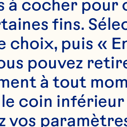
es à cocher pour 
L) de sauce aux ca
aines fins. Sélec
n Spray®

 choix, puis « En
us pouvez retire
mL) de piments Jala
és

ent à tout mome
 le coin inférieur
ranché

z vos paramètres.