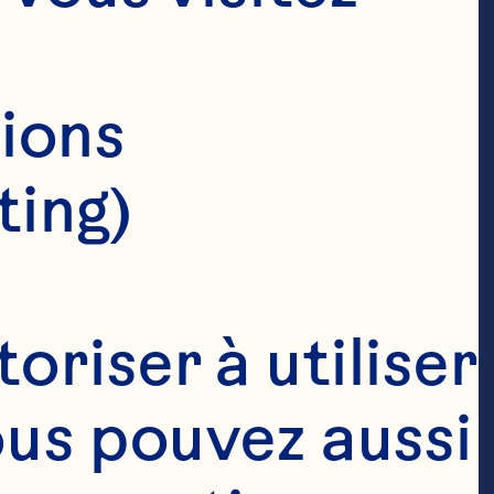
ions 
ting)
riser à utiliser 
ous pouvez aussi 