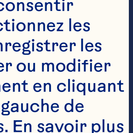
consentir 
nneberges 
tionnez les 
registrer les 
r ou modifier 
peño en 
nt en cliquant 
 gauche de 
 En savoir plus 