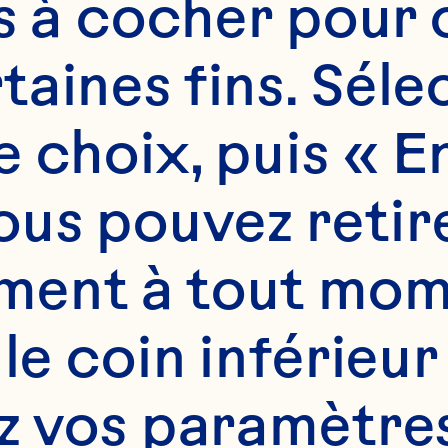
es à cocher pour 
aines fins. Sélec
 choix, puis « En
s
us pouvez retire
ent à tout mome
 le coin inférieur
mL) de cassonade

z vos paramètres.