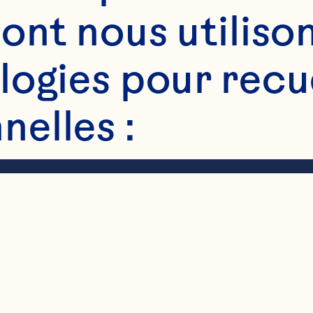
ont nous utilison
30 mL) de beurre

ogies pour recuei
elles :
5 mL) de farine

) d'avoine
