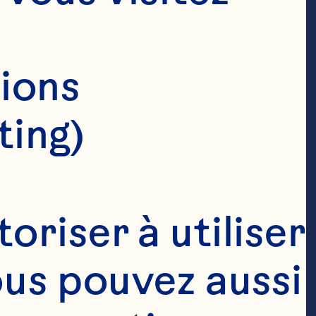
ions 
ting)
riser à utiliser 
ous pouvez aussi 