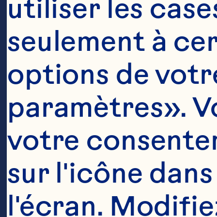
utiliser les cas
seulement à cert
options de votre
Ingrédient
paramètres». Vo
Glaçage

votre consentem
sur l'icône dans
1/3 tasse (75 
l'écran. Modifie