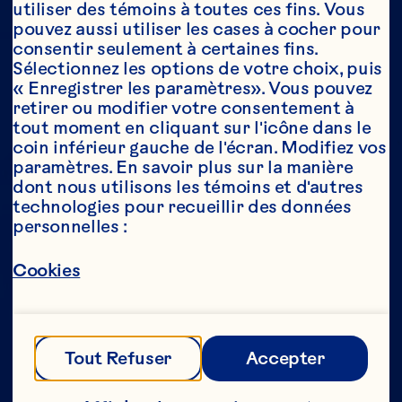
utiliser des témoins à toutes ces fins. Vous 
pouvez aussi utiliser les cases à cocher pour 
consentir seulement à certaines fins. 
Année*
Sélectionnez les options de votre choix, puis 
« Enregistrer les paramètres». Vous pouvez 
retirer ou modifier votre consentement à 
tout moment en cliquant sur l'icône dans le 
coin inférieur gauche de l'écran. Modifiez vos 
Cette partie de notre site Web est réservée 
paramètres. En savoir plus sur la manière 
aux consommateurs ayant l’âge légal de 
dont nous utilisons les témoins et d'autres 
consommer de l’alcool au Canada. Nous 
technologies pour recueillir des données 
n’autorisons aucune personne n’ayant pas 
personnelles :
l’âge légal de consommer de l’alcool au 
Canada à accéder à cette partie de notre 
site Web. 
Cookies
[Politique de confidentialité] 
Tout Refuser
Accepter
Envoyer