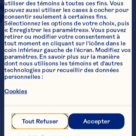
utiliser des témoins à toutes ces fins. Vous 
NOMBRE DE 
pouvez aussi utiliser les cases à cocher pour 
Donne 1 portion
PORTIONS
consentir seulement à certaines fins. 
Sélectionnez les options de votre choix, puis 
« Enregistrer les paramètres». Vous pouvez 
retirer ou modifier votre consentement à 
tout moment en cliquant sur l'icône dans le 
coin inférieur gauche de l'écran. Modifiez vos 
paramètres. En savoir plus sur la manière 
dont nous utilisons les témoins et d'autres 
technologies pour recueillir des données 
personnelles :
Ingrédients
6 oz (175 mL) canneberge et raisin Concord 
Cookies
premium mélange de jus à  100% Ocean Spray®

4 oz (125 mL) eau gazéifiée à  saveur de lime

Une larme de jus d'oranges

Tout Refuser
Accepter
Une tranche d'orange comme garniture