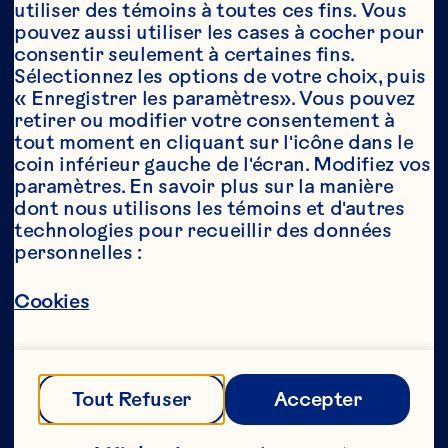
utiliser des témoins à toutes ces fins. Vous 
pouvez aussi utiliser les cases à cocher pour 
consentir seulement à certaines fins. 
Année*
Sélectionnez les options de votre choix, puis 
« Enregistrer les paramètres». Vous pouvez 
retirer ou modifier votre consentement à 
tout moment en cliquant sur l'icône dans le 
coin inférieur gauche de l'écran. Modifiez vos 
Cette partie de notre site Web est réservée 
paramètres. En savoir plus sur la manière 
aux consommateurs ayant l’âge légal de 
dont nous utilisons les témoins et d'autres 
consommer de l’alcool au Canada. Nous 
technologies pour recueillir des données 
n’autorisons aucune personne n’ayant pas 
personnelles :
l’âge légal de consommer de l’alcool au 
Canada à accéder à cette partie de notre 
site Web. 
Cookies
[Politique de confidentialité] 
Tout Refuser
Accepter
Envoyer