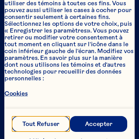
utiliser des témoins à toutes ces fins. Vous 
pouvez aussi utiliser les cases à cocher pour 
consentir seulement à certaines fins. 
Année*
Sélectionnez les options de votre choix, puis 
« Enregistrer les paramètres». Vous pouvez 
retirer ou modifier votre consentement à 
tout moment en cliquant sur l'icône dans le 
coin inférieur gauche de l'écran. Modifiez vos 
Cette partie de notre site Web est réservée 
paramètres. En savoir plus sur la manière 
aux consommateurs ayant l’âge légal de 
dont nous utilisons les témoins et d'autres 
consommer de l’alcool au Canada. Nous 
technologies pour recueillir des données 
n’autorisons aucune personne n’ayant pas 
personnelles :
l’âge légal de consommer de l’alcool au 
Canada à accéder à cette partie de notre 
site Web. 
Cookies
[Politique de confidentialité] 
Tout Refuser
Accepter
Envoyer